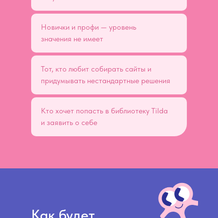
Новички и профи — уровень
значения не имеет
Тот, кто любит собирать сайты и
придумывать нестандартные решения
Кто хочет попасть в библиотеку Tilda
и заявить о себе
Как будет